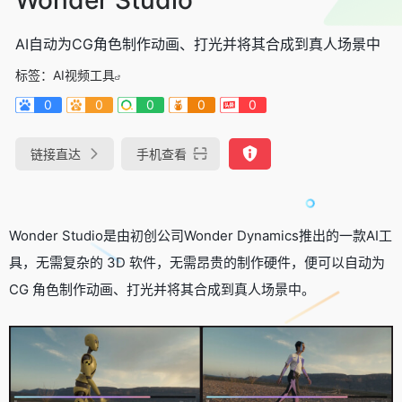
AI自动为CG角色制作动画、打光并将其合成到真人场景中
标签：
AI视频工具
0
0
0
0
0
链接直达
手机查看
Wonder Studio是由初创公司Wonder Dynamics推出的一款AI工
具，无需复杂的 3D 软件，无需昂贵的制作硬件，便可以自动为
CG 角色制作动画、打光并将其合成到真人场景中。