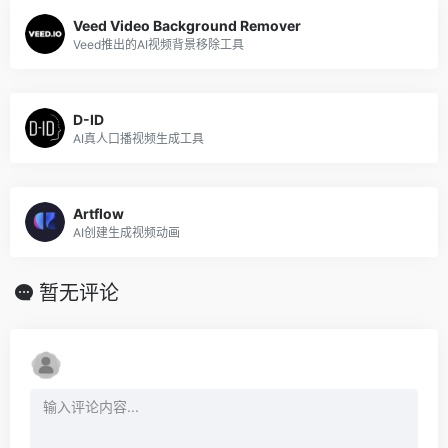
Veed Video Background Remover
Veed推出的AI视频背景移除工具
D-ID
AI真人口播视频生成工具
Artflow
AI创建生成视频动画
暂无评论