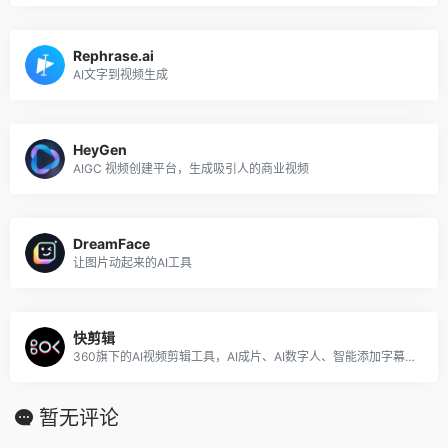
Rephrase.ai
AI文字到视频生成
HeyGen
AIGC 视频创建平台，生成吸引人的商业视频
DreamFace
让图片动起来的AI工具
快剪辑
360旗下的AI视频剪辑工具，AI成片、AI数字人、智能添加字幕、去水印等
暂无评论