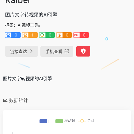
图片文字转视频的AI引擎
标签：
AI视频工具
0
1-
0
0
0
链接直达
手机查看
图片文字转视频的AI引擎
数据统计