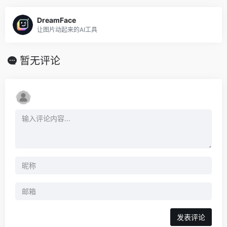
DreamFace
让图片动起来的AI工具
暂无评论
发表评论